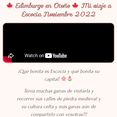
Edimburgo en Otoño
Mi viaje a
Escocia Noviembre 2022
¡Qué bonita es Escocia y qué bonita su
capital!
Tenía muchas ganas de visitarla y
recorrer sus calles de piedra medieval y
su cultura celta y más ganas aún de
compartirlo con vosotras!!!