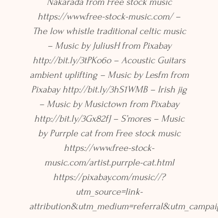
Nakarada from Free stock music
https://www.free-stock-music.com/ –
The low whistle traditional celtic music
– Music by JuliusH from Pixabay
http://bit.ly/3tPKo6o – Acoustic Guitars
ambient uplifting – Music by Lesfm from
Pixabay http://bit.ly/3hS1WMB – Irish jig
– Music by Musictown from Pixabay
http://bit.ly/3Gx82fJ – S’mores – Music
by Purrple cat from Free stock music
https://www.free-stock-
music.com/artist.purrple-cat.html
https://pixabay.com/music//?
utm_source=link-
attribution&utm_medium=referral&utm_campa