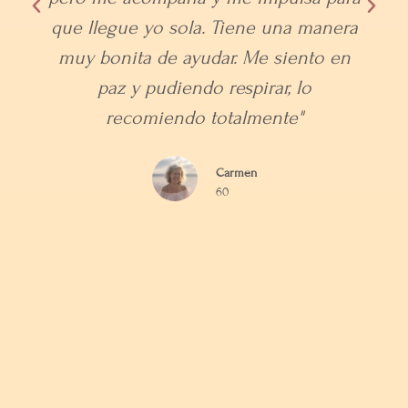
Puedo decir que las sesiones de
Arteterapia me encantan porque Ana
tiene la habilidad de sacar lo mejor de
mí y deshacer sin que me dé cuenta
ciertos bloqueos que ni yo sabía que
existían. Ahora me siento más segura
de mí misma y tengo las ideas mucho
más claras. Yo os animo a hacer clases
de Arteterapia con Ana, es la mejor os
lo aseguro, y os digo lo que me
decían a mí " HASTA QUE NO LO
PRUEBAS NO ACABAS DE
ENTENDERLO"