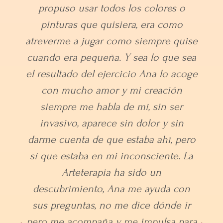
descubriendo el maravilloso trabajo
que hacía y que en aquel entonces yo
desconocía, "Arteterapia" , una mezcla
de juego entre pinturas, pinceles,
expresión y sentimientos. Y los que lo
habían probado me decían " María,
hasta que no lo pruebas no acabas de
entenderlo". Le pedí a Ana si
podíamos planificar clases vía online.
Desde entonces vengo haciéndolas
regularmente, de forma individual y
también grupal , que por cierto son
muy interesantes porque conoces a
otras personas con gustos similares.