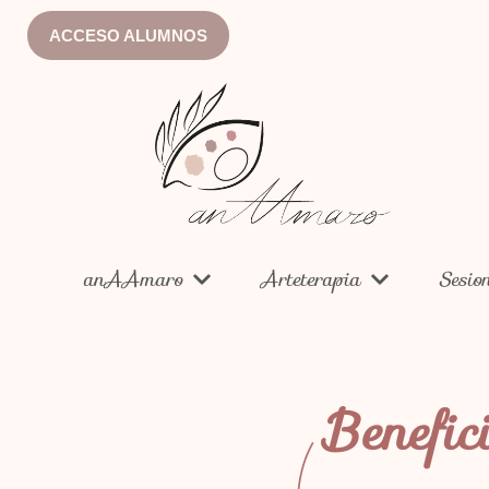
ACCESO ALUMNOS
anAAmaro
Arteterapia
Sesio
Benefic