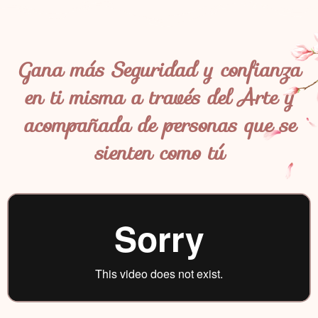
Gana más Seguridad y confianza
en ti misma a través del Arte y
acompañada de personas que se
sienten como tú